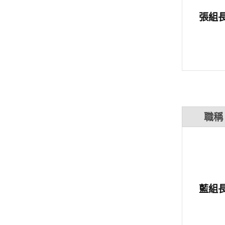
張組
職稱
藍組