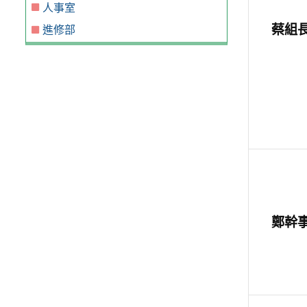
人事室
蔡組
進修部
鄭幹