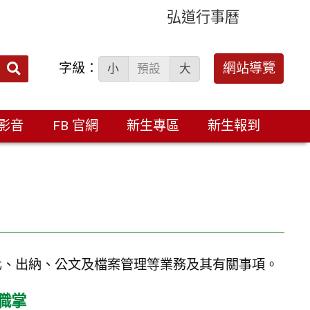
弘道行事曆
字級：
送出
網站導覽
小
預設
大
搜
尋：
影音
FB 官網
新生專區
新生報到
化、出納、公文及檔案管理等業務及其有關事項。
職掌