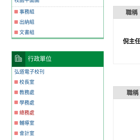
校園平面圖
事務組
職稱
出納組
文書組
倪主
行政單位
弘道電子校刊
校長室
教務處
職稱
學務處
總務處
輔導室
會計室