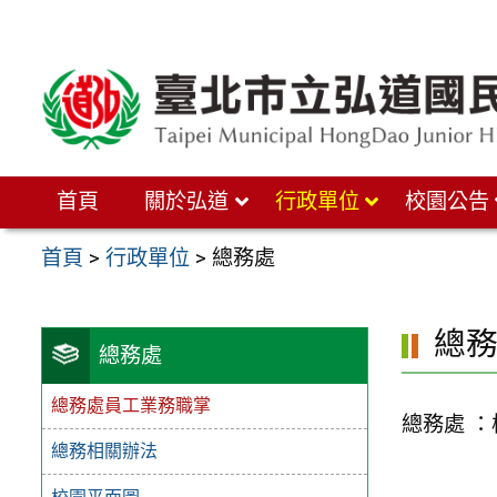
跳
至
主
要
內
首頁
關於弘道
行政單位
校園公告
容
區
首頁
>
行政單位
>
總務處
總
總務處
總務處員工業務職掌
總務處 
總務相關辦法