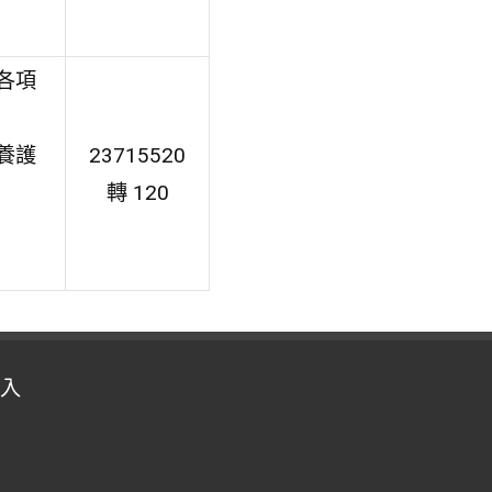
各項
養護
23715520
轉 120
入