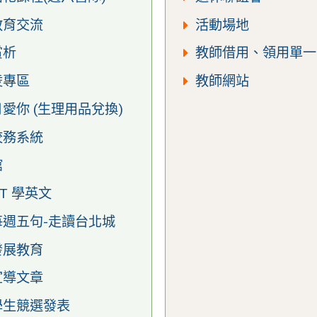
教育交流
活動場地
賞析
教師借用、領用單一
凌專區
教師網站
愛你 (生理用品兌換)
校務系統
館
RT 學英文
每週五句-走讀台北城
發展教育
宣導文章
學生競選發表