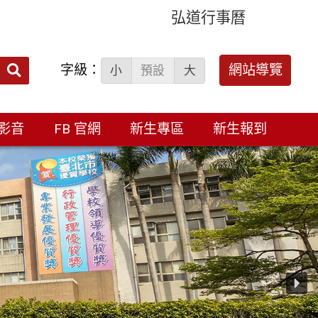
弘道行事曆
字級：
送出
網站導覽
小
預設
大
搜
尋：
影音
FB 官網
新生專區
新生報到