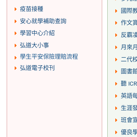
疫苗接種
國際
安心就學補助查詢
作文
學習中心介紹
反霸
弘道大小事
月來月
學生平安保險理賠流程
二代
弘道電子校刊
圖書
聽 IC
英語
生涯
班會
優良