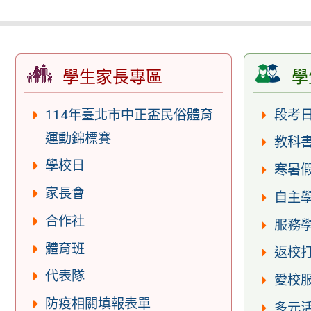
學生家長專區
學
114年臺北市中正盃民俗體育
段考
運動錦標賽
教科
學校日
寒暑
家長會
自主
合作社
服務
體育班
返校
代表隊
愛校
防疫相關填報表單
多元活