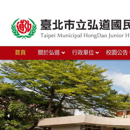
跳
至
主
要
內
首頁
關於弘道
行政單位
校園公告
容
區