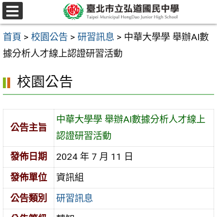
跳
選
至
單
首頁
>
校園公告
>
研習訊息
>
中華大學學 舉辦AI數
主
據分析人才線上認證研習活動
要
內
校園公告
容
區
中華大學學 舉辦AI數據分析人才線上
公告主旨
認證研習活動
發佈日期
2024 年 7 月 11 日
發佈單位
資訊組
公告類別
研習訊息