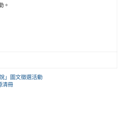
助。
要說」圖文徵選活動
源清冊