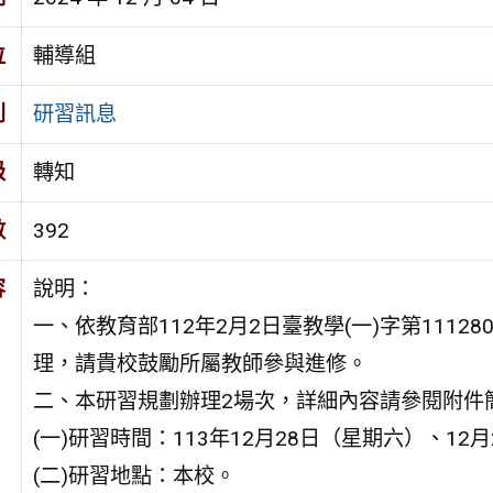
位
輔導組
別
研習訊息
級
轉知
數
392
容
說明：
一、依教育部112年2月2日臺教學(一)字第111280
理，請貴校鼓勵所屬教師參與進修。
二、本研習規劃辦理2場次，詳細內容請參閱附件
(一)研習時間：113年12月28日（星期六）、12
(二)研習地點：本校。