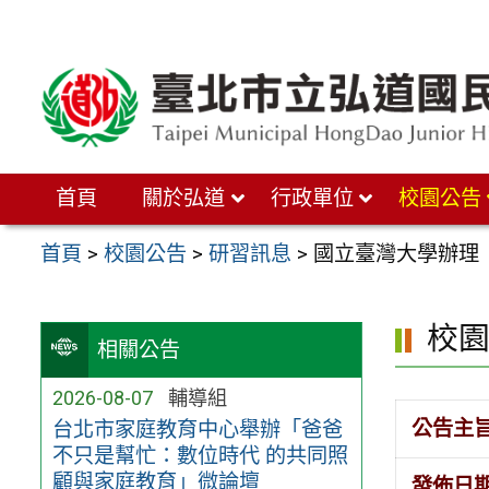
跳
至
主
要
內
首頁
關於弘道
行政單位
校園公告
容
區
首頁
>
校園公告
>
研習訊息
>
國立臺灣大學辦理
校
相關公告
2026-08-07
輔導組
公告主
台北市家庭教育中心舉辦「爸爸
不只是幫忙：數位時代 的共同照
顧與家庭教育」微論壇
發佈日