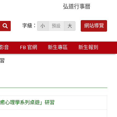
弘道行事曆
字級：
送出
網站導覽
小
預設
大
搜
尋：
影音
FB 官網
新生專區
新生報到
習
癒心理學系列桌遊」研習