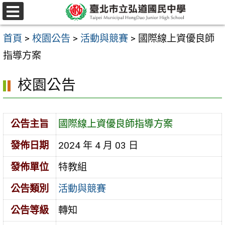
跳
選
至
單
首頁
>
校園公告
>
活動與競賽
>
國際線上資優良師
主
指導方案
要
內
校園公告
容
區
公告主旨
國際線上資優良師指導方案
發佈日期
2024 年 4 月 03 日
發佈單位
特教組
公告類別
活動與競賽
公告等級
轉知