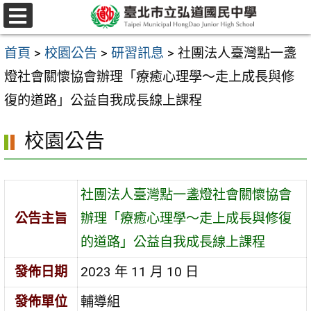
跳
選
至
單
首頁
>
校園公告
>
研習訊息
>
社團法人臺灣點一盞
主
燈社會關懷協會辦理「療癒心理學〜走上成長與修
要
復的道路」公益自我成長線上課程
內
容
校園公告
區
社團法人臺灣點一盞燈社會關懷協會
公告主旨
辦理「療癒心理學〜走上成長與修復
的道路」公益自我成長線上課程
發佈日期
2023 年 11 月 10 日
發佈單位
輔導組