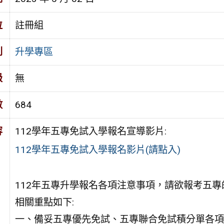
位
註冊組
別
升學專區
級
無
數
684
容
112學年五專免試入學報名宣導影片:
112學年五專免試入學報名影片(請點入)
112年五專升學報名各項注意事項，請欲報考五
相關重點如下:
一、備妥五專優先免試、五專聯合免試積分單各項