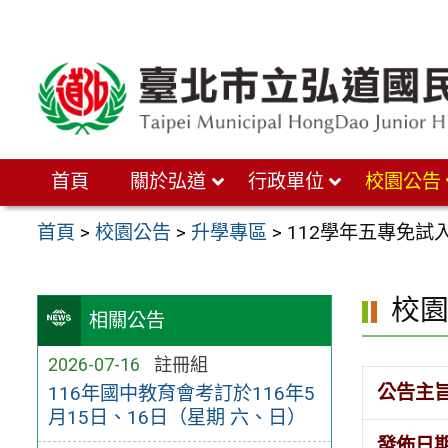
跳
至
主
要
內
首頁
關於弘道
行政單位
校園公告
容
區
首頁
>
校園公告
>
升學專區
>
112學年五專免試
校
相關公告
2026-07-16
註冊組
公告主
116年國中教育會考訂於116年5
月15日、16日（星期 六、日）
發佈日