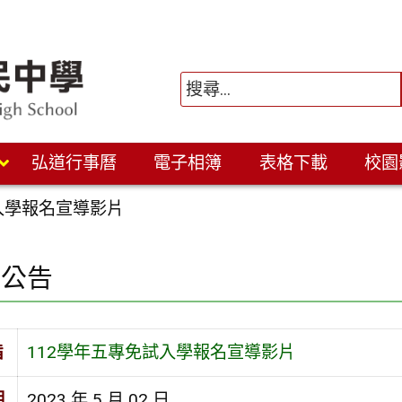
弘道行事曆
電子相簿
表格下載
校園
入學報名宣導影片
園公告
旨
112學年五專免試入學報名宣導影片
期
2023 年 5 月 02 日