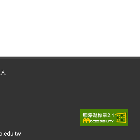
入
edu.tw