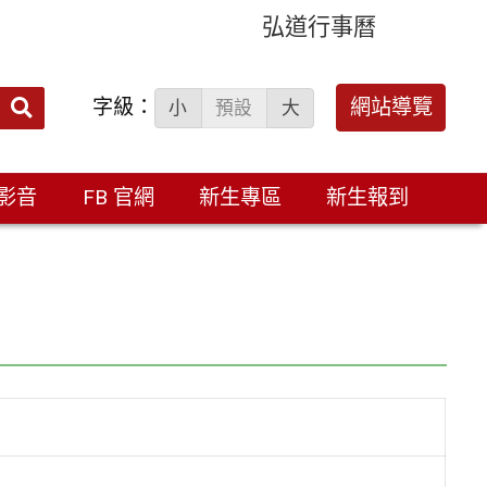
弘道行事曆
字級：
送出
網站導覽
小
預設
大
搜
尋：
影音
FB 官網
新生專區
新生報到