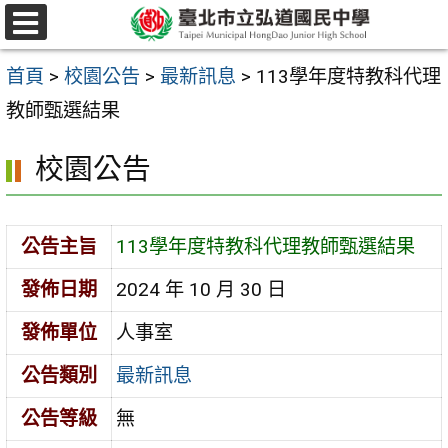
跳
選
至
單
首頁
>
校園公告
>
最新訊息
>
113學年度特教科代理
主
教師甄選結果
要
內
校園公告
容
區
公告主旨
113學年度特教科代理教師甄選結果
發佈日期
2024 年 10 月 30 日
發佈單位
人事室
公告類別
最新訊息
公告等級
無