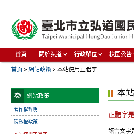
跳
至
主
要
內
首頁
關於弘道
行政單位
校園公告
容
區
首頁
>
網站政策
>
本站使用正體字
本
網站政策
著作權聲明
正體字
隱私權政策
語言文字