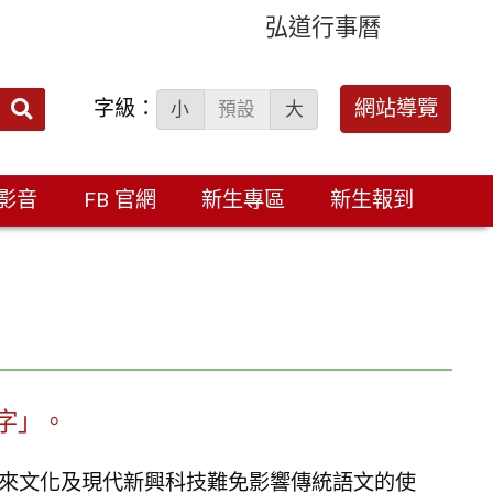
弘道行事曆
字級：
送出
網站導覽
小
預設
大
搜
尋：
影音
FB 官網
新生專區
新生報到
字」。
來文化及現代新興科技難免影響傳統語文的使