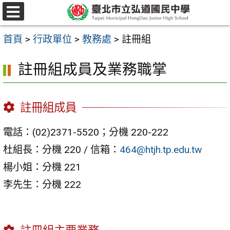
跳
選
至
單
首頁
>
行政單位
>
教務處
>
註冊組
主
要
註冊組成員及業務職掌
內
容
註冊組成員
區
電話：(02)2371-5520；分機 220-222
杜組長：分機 220 / 信箱：
464@htjh.tp.edu.tw
楊小姐：分機 221
李先生：分機 222