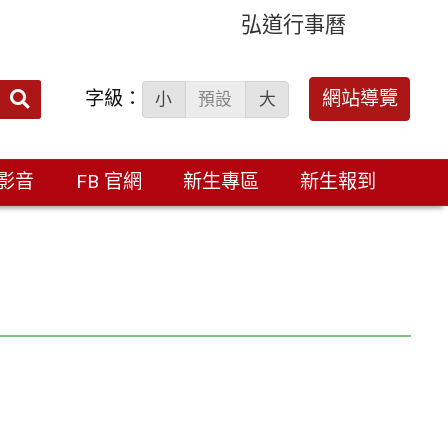
弘道行事曆
字級：
送出
網站導覽
小
預設
大
搜
尋：
影音
FB 官網
新生專區
新生報到