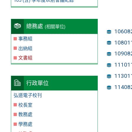
105 (含) 學年度以前會議紀錄
總務處
(相關單位)
1060
事務組
1080
出納組
1090
文書組
1110
1130
行政單位
1140
弘道電子校刊
校長室
教務處
學務處