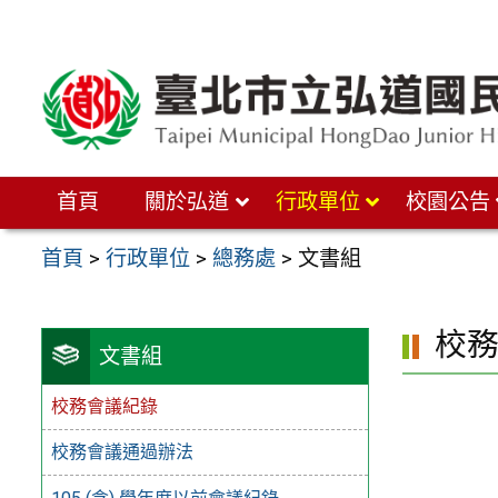
跳
至
主
要
內
首頁
關於弘道
行政單位
校園公告
容
區
首頁
>
行政單位
>
總務處
>
文書組
校
文書組
校務會議紀錄
校務會議通過辦法