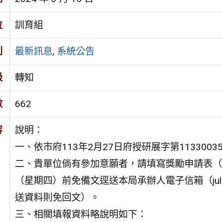
位
訓育組
別
最新訊息
,
系統公告
級
轉知
數
662
容
說明：
一、依市府113年2月27日府授研展字第113300
二、貴單位倘有參加意願者，請填寫獎勵申請表（含
（星期四）前免備文逕送本局承辦人電子信箱（julie09
送資料則免回文）。
三、相關填報資料略說明如下：