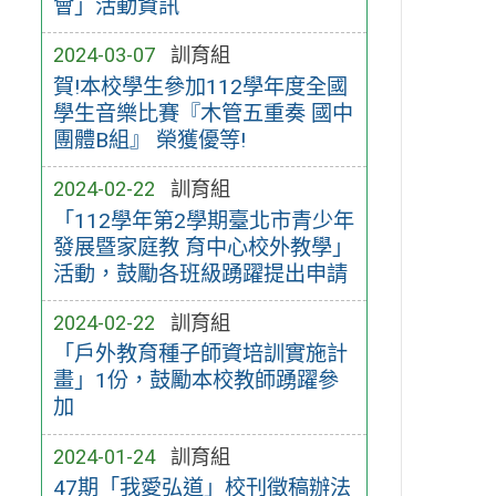
會」活動資訊
2024-03-07
訓育組
賀!本校學生參加112學年度全國
學生音樂比賽『木管五重奏 國中
團體B組』 榮獲優等!
2024-02-22
訓育組
「112學年第2學期臺北市青少年
發展暨家庭教 育中心校外教學」
活動，鼓勵各班級踴躍提出申請
2024-02-22
訓育組
「戶外教育種子師資培訓實施計
畫」1份，鼓勵本校教師踴躍參
加
2024-01-24
訓育組
47期「我愛弘道」校刊徵稿辦法