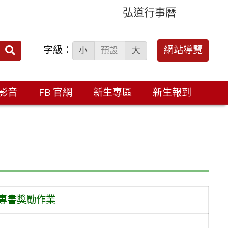
弘道行事曆
字級：
送出
網站導覽
小
預設
大
搜
尋：
影音
FB 官網
新生專區
新生報到
專書獎勵作業