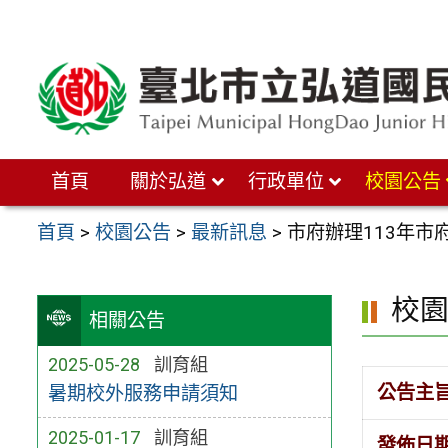
跳
至
主
要
內
首頁
關於弘道
行政單位
校園公告
容
區
首頁
>
校園公告
>
最新訊息
>
市府辦理113年
校
相關公告
2025-05-28
訓育組
公告主
暑期校外服務申請須知
2025-01-17
訓育組
發佈日