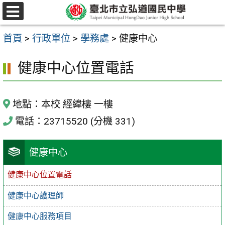
跳
選
至
單
首頁
>
行政單位
>
學務處
>
健康中心
主
要
健康中心位置電話
內
容
地點：本校 經緯樓 一樓
區
電話：23715520 (分機 331)
健康中心
健康中心位置電話
健康中心護理師
健康中心服務項目