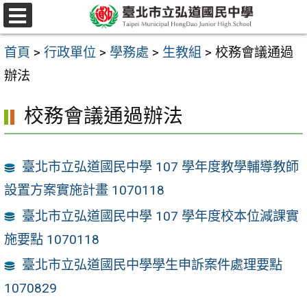
跳
選
至
單
首頁
>
行政單位
>
學務處
>
生教組
>
校務會議通過
主
辦法
要
內
校務會議通過辦法
容
區
臺北市立弘道國民中學 107 學年度教學輔導教師
設置方案實施計畫 1070118
臺北市立弘道國民中學 107 學年度校本位減課實
施要點 1070118
臺北市立弘道國民中學學生申訴案件處理要點
1070829